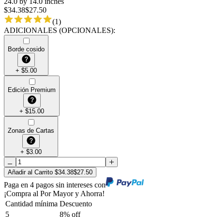
24.0 by 14.0 inches
$
34.38
$
27.50
(
1
)
ADICIONALES (OPCIONALES)
:
Borde cosido
+
$
5.00
Edición Premium
+
$
15.00
Zonas de Cartas
+
$
3.00
Añadir al Carrito
$
34.38
$
27.50
Paga en 4 pagos sin intereses con
¡Compra al Por Mayor y Ahorra!
Cantidad mínima
Descuento
5
8
% off