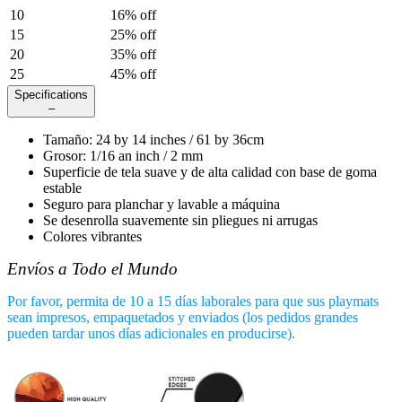
10
16
% off
15
25
% off
20
35
% off
25
45
% off
Specifications
–
Tamaño
:
24
by
14
inches /
61
by
36
cm
Grosor
:
1/16 an inch / 2 mm
Superficie de tela suave y de alta calidad con base de goma
estable
Seguro para planchar y lavable a máquina
Se desenrolla suavemente sin pliegues ni arrugas
Colores vibrantes
Envíos a Todo el Mundo
Por favor, permita de 10 a 15 días laborales para que sus playmats
sean impresos, empaquetados y enviados (los pedidos grandes
pueden tardar unos días adicionales en producirse).