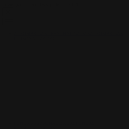
Skip to content
Envío gratis en pedidos superiores a $100
ALFOMBRILAS PERSONALIZADAS
ALFOMBRILAS
PERSONALIZADAS
FUNDAS PERSONALIZADAS
FUNDAS
PERSONALIZADAS