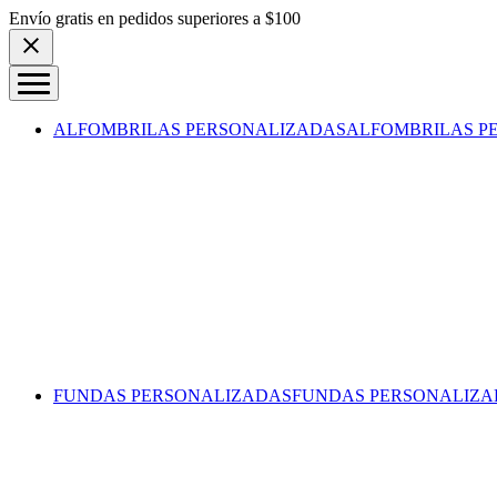
Skip to content
Envío gratis en pedidos superiores a $100
ALFOMBRILAS PERSONALIZADAS
ALFOMBRILAS P
FUNDAS PERSONALIZADAS
FUNDAS PERSONALIZA