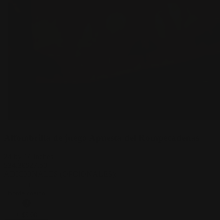
Alfombrilla de juego Apuesta del Rompecadenas
24 by 14 inches
$
34.38
$
27.50
ADICIONALES (OPCIONALES)
:
Borde cosido
+
$
5.00