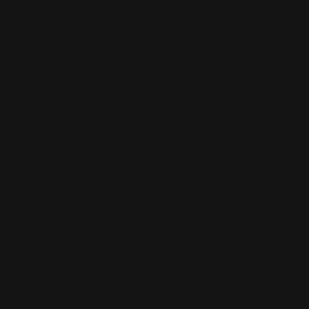
Skip to content
Envío gratis en pedidos superiores a $100
ALFOMBRILAS PERSONALIZADAS
ALFOMBRILAS
PERSONALIZADAS
FUNDAS PERSONALIZADAS
FUNDAS
PERSONALIZADAS