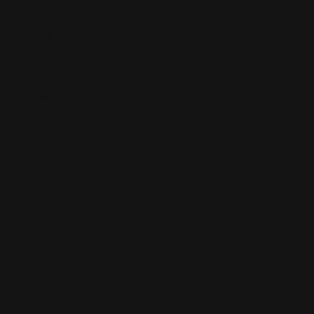
Edición Premium
+
$
15.00
Zonas de Cartas
+
$
3.00
AGREGADOS POPULARES
: