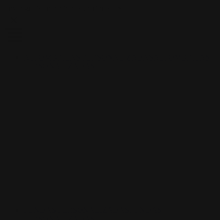
Skip to content
Envío gratis en pedidos superiores a $100
ALFOMBRILAS PERSONALIZADAS
ALFOMBRILAS
PERSONALIZADAS
FUNDAS PERSONALIZADAS
FUNDAS
PERSONALIZADAS