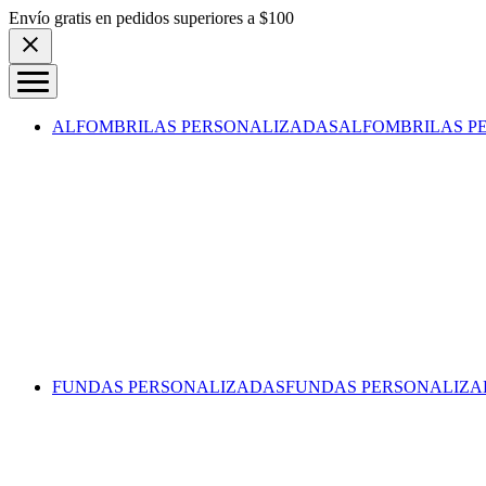
Skip to content
Envío gratis en pedidos superiores a $100
ALFOMBRILAS PERSONALIZADAS
ALFOMBRILAS P
FUNDAS PERSONALIZADAS
FUNDAS PERSONALIZA