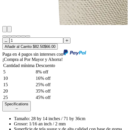
Añadir al Carrito
$
82.50
$
66.00
Paga en 4 pagos sin intereses con
¡Compra al Por Mayor y Ahorra!
Cantidad mínima
Descuento
5
8
% off
10
16
% off
15
25
% off
20
35
% off
25
45
% off
Specifications
–
Tamaño
:
28
by
14
inches /
71
by
36
cm
Grosor
:
1/16 an inch / 2 mm
Superficie de tela suave y de alta calidad con base de goma