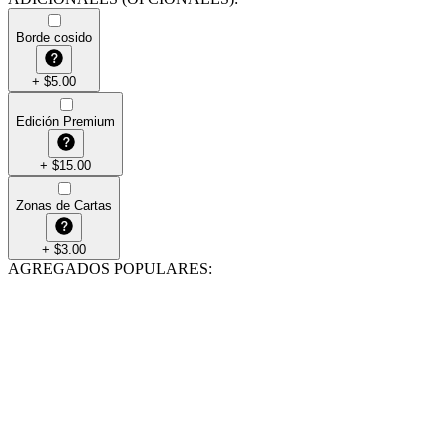
Borde cosido
+
$
5.00
Edición Premium
+
$
15.00
Zonas de Cartas
+
$
3.00
AGREGADOS POPULARES
: