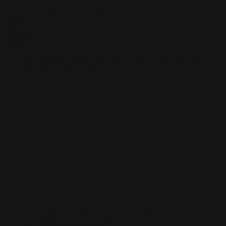
Skip to content
Envío gratis en pedidos superiores a $100
ALFOMBRILAS PERSONALIZADAS
ALFOMBRILAS
PERSONALIZADAS
FUNDAS PERSONALIZADAS
FUNDAS
PERSONALIZADAS