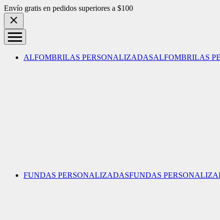
Skip to content
Envío gratis en pedidos superiores a $100
ALFOMBRILAS PERSONALIZADAS
ALFOMBRILAS P
FUNDAS PERSONALIZADAS
FUNDAS PERSONALIZA