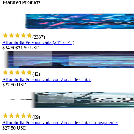
Featured Products
(
2337
)
Alfombrilla Personalizada (24" x 14")
$
34.50
$
31.50
USD
(
42
)
Alfombrilla Personalizada con Zonas de Cartas
$
27.50
USD
(
69
)
Alfombrilla Personalizada con Zonas de Cartas Transparentes
$
27.50
USD