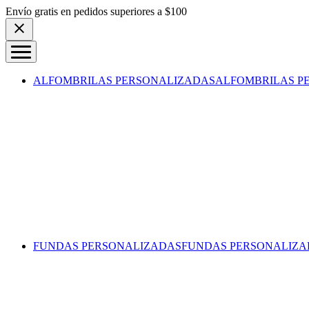
Skip to content
Envío gratis en pedidos superiores a $100
ALFOMBRILAS PERSONALIZADAS
ALFOMBRILAS P
FUNDAS PERSONALIZADAS
FUNDAS PERSONALIZA