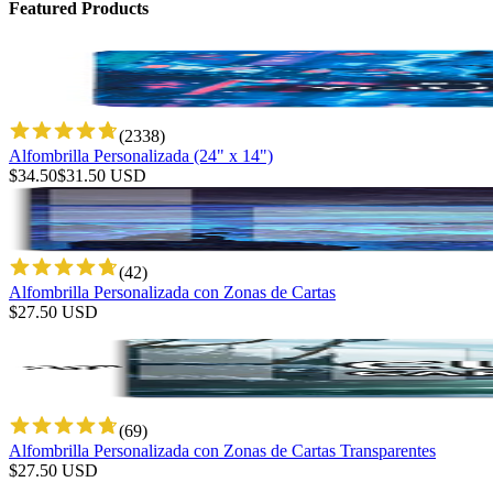
Featured Products
(
2338
)
Alfombrilla Personalizada (24" x 14")
$
34.50
$
31.50
USD
(
42
)
Alfombrilla Personalizada con Zonas de Cartas
$
27.50
USD
(
69
)
Alfombrilla Personalizada con Zonas de Cartas Transparentes
$
27.50
USD