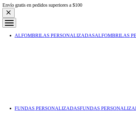
Skip to content
Envío gratis en pedidos superiores a $100
ALFOMBRILAS PERSONALIZADAS
ALFOMBRILAS P
FUNDAS PERSONALIZADAS
FUNDAS PERSONALIZA