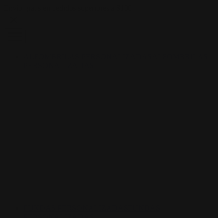
Skip to content
Envío gratis en pedidos superiores a $100
ALFOMBRILAS PERSONALIZADAS
ALFOMBRILAS
PERSONALIZADAS
FUNDAS PERSONALIZADAS
FUNDAS
PERSONALIZADAS