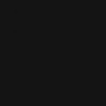
Edición Premium
+
$
15.00
Zonas de Cartas
+
$
3.00
AGREGADOS POPULARES
: