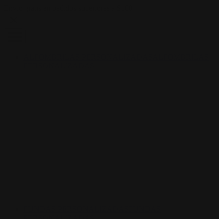
Skip to content
Envío gratis en pedidos superiores a $100
ALFOMBRILAS PERSONALIZADAS
ALFOMBRILAS
PERSONALIZADAS
FUNDAS PERSONALIZADAS
FUNDAS
PERSONALIZADAS