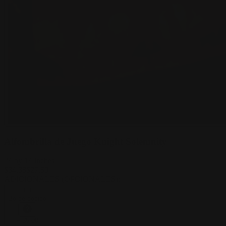
Alfombrilla de Juego Knight Solemnity
24 by 14 inches
$
34.38
$
27.50
ADICIONALES (OPCIONALES)
:
Borde cosido
+
$
5.00