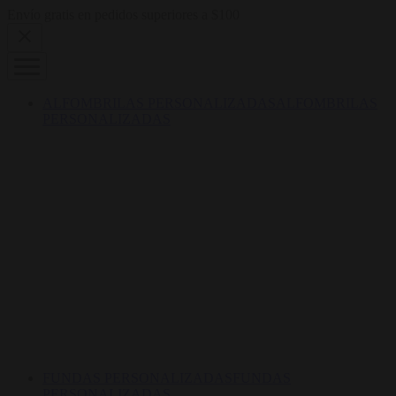
Skip to content
Envío gratis en pedidos superiores a $100
ALFOMBRILAS PERSONALIZADAS
ALFOMBRILAS
PERSONALIZADAS
FUNDAS PERSONALIZADAS
FUNDAS
PERSONALIZADAS