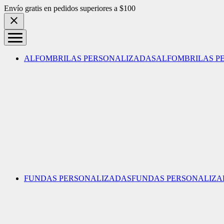
Skip to content
Envío gratis en pedidos superiores a $100
ALFOMBRILAS PERSONALIZADAS
ALFOMBRILAS P
FUNDAS PERSONALIZADAS
FUNDAS PERSONALIZA