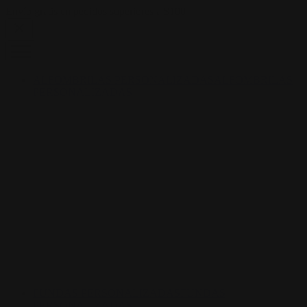
Skip to content
Envío gratis en pedidos superiores a $100
ALFOMBRILAS PERSONALIZADAS
ALFOMBRILAS
PERSONALIZADAS
FUNDAS PERSONALIZADAS
FUNDAS
PERSONALIZADAS