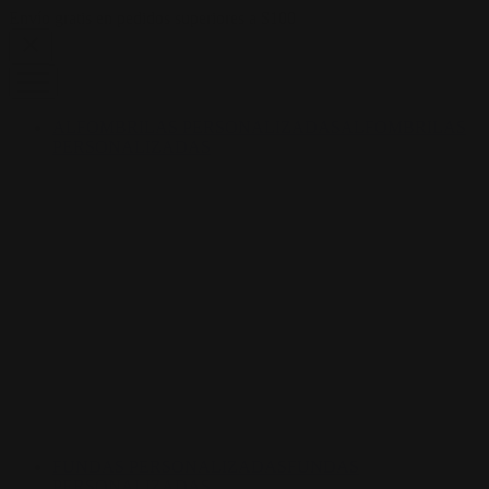
Skip to content
Envío gratis en pedidos superiores a $100
ALFOMBRILAS PERSONALIZADAS
ALFOMBRILAS
PERSONALIZADAS
FUNDAS PERSONALIZADAS
FUNDAS
PERSONALIZADAS