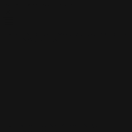
Skip to content
Envío gratis en pedidos superiores a $100
ALFOMBRILAS PERSONALIZADAS
ALFOMBRILAS
PERSONALIZADAS
FUNDAS PERSONALIZADAS
FUNDAS
PERSONALIZADAS