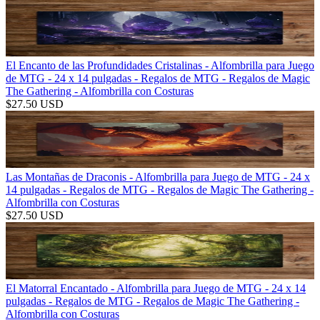
El Encanto de las Profundidades Cristalinas - Alfombrilla para Juego
de MTG - 24 x 14 pulgadas - Regalos de MTG - Regalos de Magic
The Gathering - Alfombrilla con Costuras
$
27.50
USD
Las Montañas de Draconis - Alfombrilla para Juego de MTG - 24 x
14 pulgadas - Regalos de MTG - Regalos de Magic The Gathering -
Alfombrilla con Costuras
$
27.50
USD
El Matorral Encantado - Alfombrilla para Juego de MTG - 24 x 14
pulgadas - Regalos de MTG - Regalos de Magic The Gathering -
Alfombrilla con Costuras