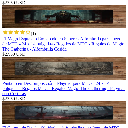
$
27.50
USD
(
1
)
El Mago Esqueleto Empapado en Sangre - Alfombrilla para Juego
de MTG - 24 x 14 pulgadas - Regalos de MTG - Regalos de Magic
The Gathering - Alfombrilla Cosida
$
27.50
USD
Pantano en Descomposición - Playmat para MTG - 24 x 14
pulgadas - Regalos MTG - Regalos Magic The Gathering - Playmat
con Costuras
$
27.50
USD
El Campo de Batalla Olvidado - Alfombrilla para Juego de MTG -