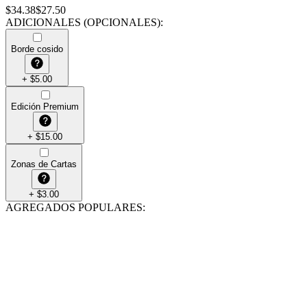
$
34.38
$
27.50
ADICIONALES (OPCIONALES)
:
Borde cosido
+
$
5.00
Edición Premium
+
$
15.00
Zonas de Cartas
+
$
3.00
AGREGADOS POPULARES
: