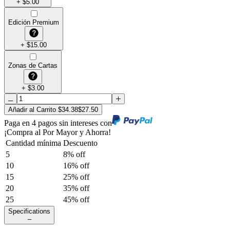
+
$
5.00
Edición Premium
+
$
15.00
Zonas de Cartas
+
$
3.00
Añadir al Carrito
$
34.38
$
27.50
Paga en 4 pagos sin intereses con
¡Compra al Por Mayor y Ahorra!
Cantidad mínima
Descuento
5
8
% off
10
16
% off
15
25
% off
20
35
% off
25
45
% off
Specifications
–