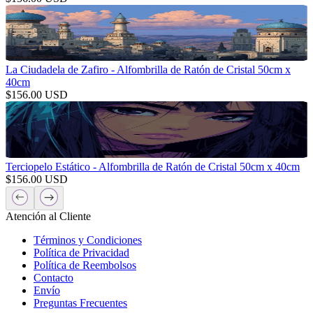
La Ciudadela de Zafiro - Alfombrilla de Ratón de Cristal 50cm x
40cm
$
156.00
USD
Terciopelo Estático - Alfombrilla de Ratón de Cristal 50cm x 40cm
$
156.00
USD
Atención al Cliente
Términos y Condiciones
Política de Privacidad
Política de Reembolsos
Contacto
Envío
Preguntas Frecuentes