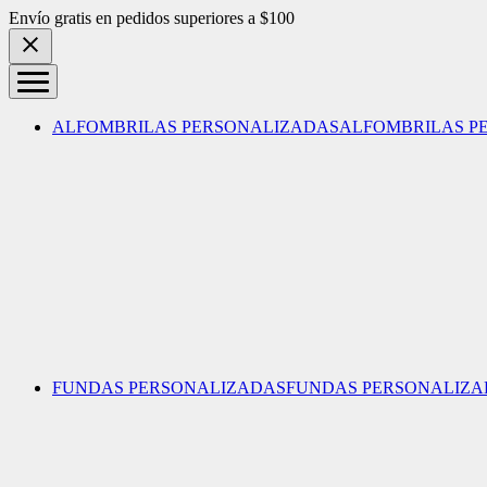
Skip to content
Envío gratis en pedidos superiores a $100
ALFOMBRILAS PERSONALIZADAS
ALFOMBRILAS P
FUNDAS PERSONALIZADAS
FUNDAS PERSONALIZA