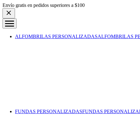
Skip to content
Envío gratis en pedidos superiores a $100
ALFOMBRILAS PERSONALIZADAS
ALFOMBRILAS P
FUNDAS PERSONALIZADAS
FUNDAS PERSONALIZA