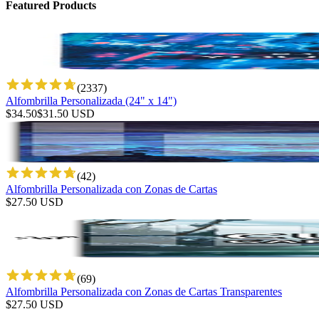
Featured Products
(
2337
)
Alfombrilla Personalizada (24" x 14")
$
34.50
$
31.50
USD
(
42
)
Alfombrilla Personalizada con Zonas de Cartas
$
27.50
USD
(
69
)
Alfombrilla Personalizada con Zonas de Cartas Transparentes
$
27.50
USD