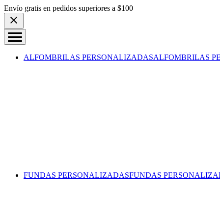
Skip to content
Envío gratis en pedidos superiores a $100
ALFOMBRILAS PERSONALIZADAS
ALFOMBRILAS P
FUNDAS PERSONALIZADAS
FUNDAS PERSONALIZA