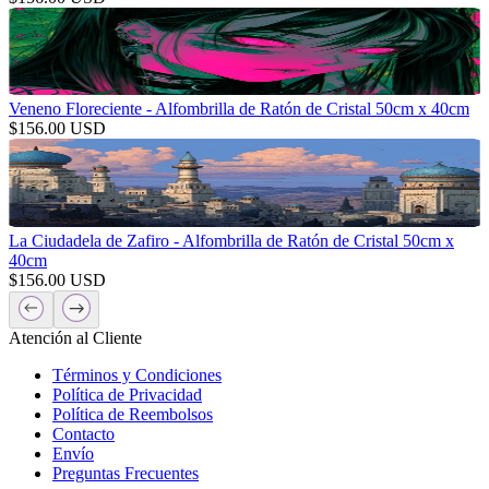
Veneno Floreciente - Alfombrilla de Ratón de Cristal 50cm x 40cm
$
156.00
USD
La Ciudadela de Zafiro - Alfombrilla de Ratón de Cristal 50cm x
40cm
$
156.00
USD
Atención al Cliente
Términos y Condiciones
Política de Privacidad
Política de Reembolsos
Contacto
Envío
Preguntas Frecuentes