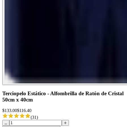
Terciopelo Estático - Alfombrilla de Ratón de Cristal
50cm x 40cm
$
133.00
$
116.40
(
31
)