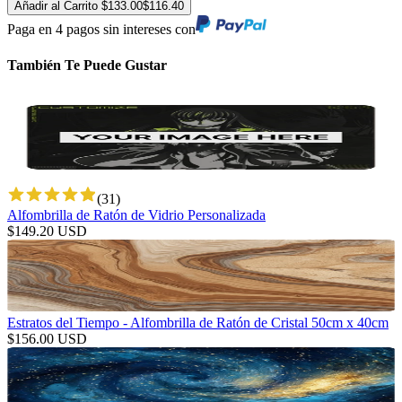
Añadir al Carrito
$
133.00
$
116.40
Paga en 4 pagos sin intereses con
También Te Puede Gustar
(
31
)
Alfombrilla de Ratón de Vidrio Personalizada
$
149.20
USD
Estratos del Tiempo - Alfombrilla de Ratón de Cristal 50cm x 40cm
$
156.00
USD