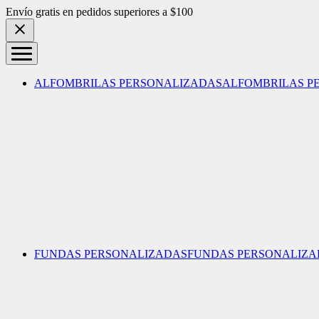
Skip to content
Envío gratis en pedidos superiores a $100
ALFOMBRILAS PERSONALIZADAS
ALFOMBRILAS P
FUNDAS PERSONALIZADAS
FUNDAS PERSONALIZA