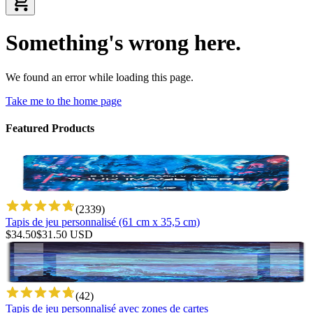
Something's wrong here.
We found an error while loading this page.
Take me to the home page
Featured Products
(
2339
)
Tapis de jeu personnalisé (61 cm x 35,5 cm)
$
34.50
$
31.50
USD
(
42
)
Tapis de jeu personnalisé avec zones de cartes