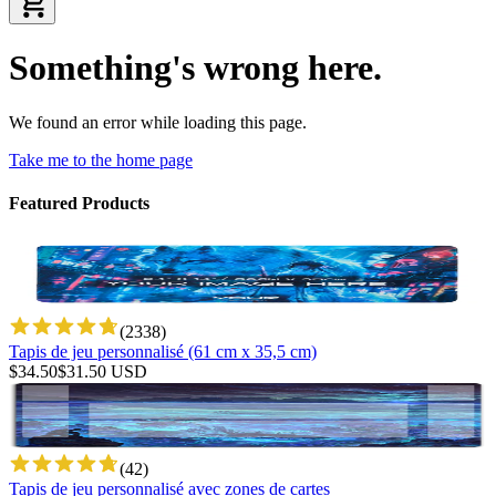
Something's wrong here.
We found an error while loading this page.
Take me to the home page
Featured Products
(
2338
)
Tapis de jeu personnalisé (61 cm x 35,5 cm)
$
34.50
$
31.50
USD
(
42
)
Tapis de jeu personnalisé avec zones de cartes