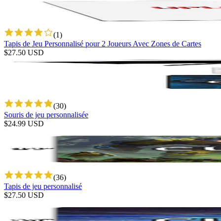
(
1
)
Tapis de Jeu Personnalisé pour 2 Joueurs Avec Zones de Cartes
$
27.50
USD
(
30
)
Souris de jeu personnalisée
$
24.99
USD
(
36
)
Tapis de jeu personnalisé
$
27.50
USD