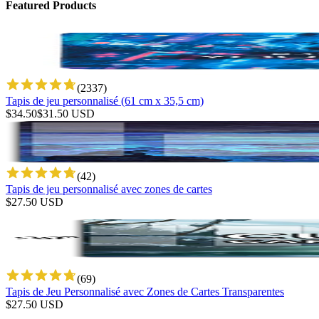
Featured Products
(
2337
)
Tapis de jeu personnalisé (61 cm x 35,5 cm)
$
34.50
$
31.50
USD
(
42
)
Tapis de jeu personnalisé avec zones de cartes
$
27.50
USD
(
69
)
Tapis de Jeu Personnalisé avec Zones de Cartes Transparentes
$
27.50
USD