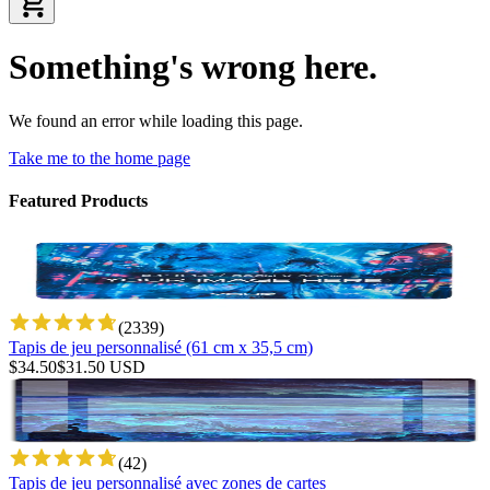
Something's wrong here.
We found an error while loading this page.
Take me to the home page
Featured Products
(
2339
)
Tapis de jeu personnalisé (61 cm x 35,5 cm)
$
34.50
$
31.50
USD
(
42
)
Tapis de jeu personnalisé avec zones de cartes