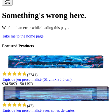
Something's wrong here.
We found an error while loading this page.
Take me to the home page
Featured Products
(
2341
)
Tapis de jeu personnalisé (61 cm x 35,5 cm)
$
34.50
$
31.50
USD
(
42
)
Tapis de jeu personnalisé avec zones de cartes