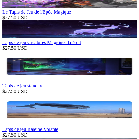
Le Tapis de Jeu de l'Épée Magique
$
27.50
USD
Tapis de jeu Créatures Magiques la Nuit
$
27.50
USD
Tapis de jeu standard
$
27.50
USD
Tapis de jeu Baleine Volante
$
27.50
USD