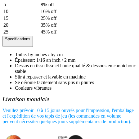
5
8
% off
10
16
% off
15
25
% off
20
35
% off
25
45
% off
Specifications
–
Taille
:
by
inches /
by
cm
Épaisseur
:
1/16 an inch / 2 mm
Dessus en tissu lisse et haute qualité & dessous en caoutchouc
stable
Sûr à repasser et lavable en machine
Se déroule facilement sans plis ni pliures
Couleurs vibrantes
Livraison mondiale
Veuillez prévoir 10 à 15 jours ouvrés pour l'impression, l'emballage
et l'expédition de vos tapis de jeu (les commandes en volume
peuvent nécessiter quelques jours supplémentaires de production).