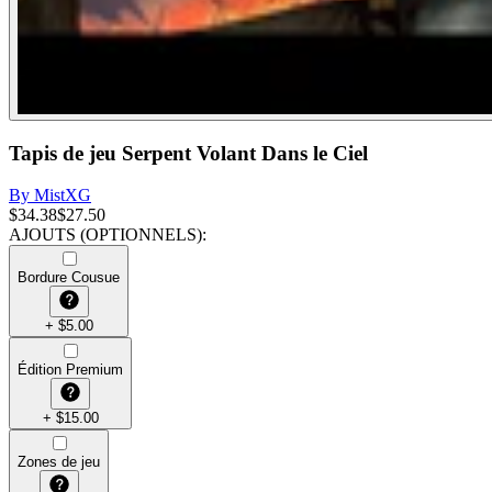
Tapis de jeu Serpent Volant Dans le Ciel
By
MistXG
$
34.38
$
27.50
AJOUTS (OPTIONNELS)
:
Bordure Cousue
+
$
5.00
Édition Premium
+
$
15.00
Zones de jeu