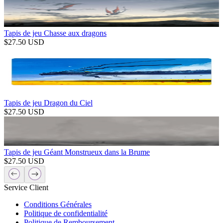
Tapis de jeu Chasse aux dragons
$
27.50
USD
Tapis de jeu Dragon du Ciel
$
27.50
USD
Tapis de jeu Géant Monstrueux dans la Brume
$
27.50
USD
Service Client
Conditions Générales
Politique de confidentialité
Politique de Remboursement