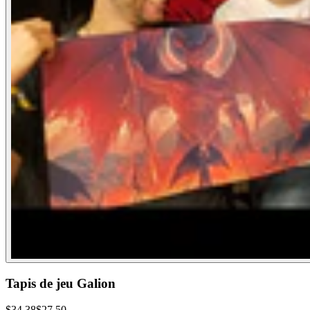
Tapis de jeu Galion
$
34.38
$
27.50