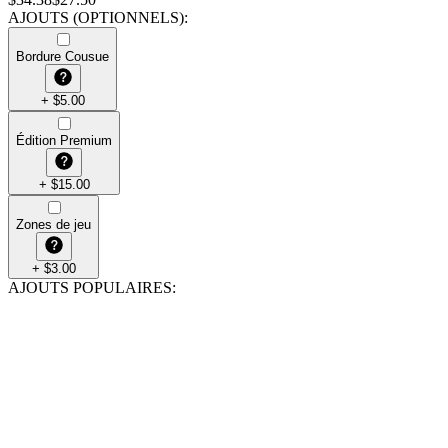
AJOUTS (OPTIONNELS)
:
Bordure Cousue
+
$
5.00
Édition Premium
+
$
15.00
Zones de jeu
+
$
3.00
AJOUTS POPULAIRES
: