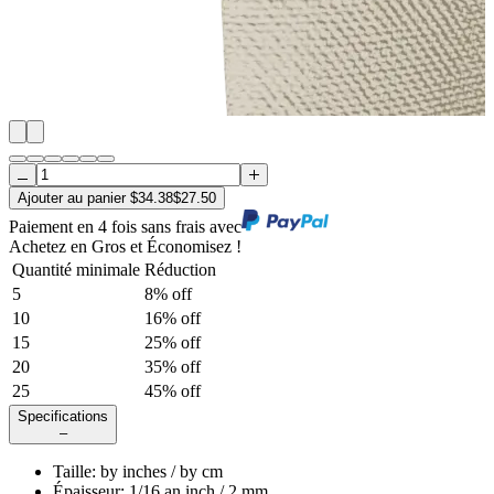
Ajouter au panier
$
34.38
$
27.50
Paiement en 4 fois sans frais avec
Achetez en Gros et Économisez !
Quantité minimale
Réduction
5
8
% off
10
16
% off
15
25
% off
20
35
% off
25
45
% off
Specifications
–
Taille
:
by
inches /
by
cm
Épaisseur
:
1/16 an inch / 2 mm