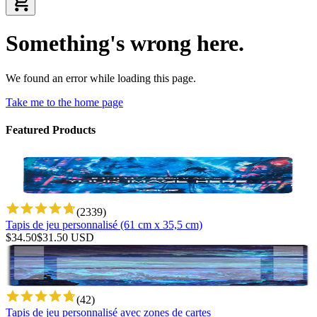
Something's wrong here.
We found an error while loading this page.
Take me to the home page
Featured Products
(
2339
)
Tapis de jeu personnalisé (61 cm x 35,5 cm)
$
34.50
$
31.50
USD
(
42
)
Tapis de jeu personnalisé avec zones de cartes