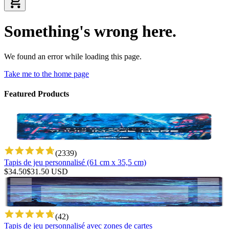
Something's wrong here.
We found an error while loading this page.
Take me to the home page
Featured Products
(
2339
)
Tapis de jeu personnalisé (61 cm x 35,5 cm)
$
34.50
$
31.50
USD
(
42
)
Tapis de jeu personnalisé avec zones de cartes