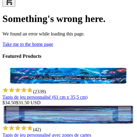
Something's wrong here.
We found an error while loading this page.
Take me to the home page
Featured Products
(
2339
)
Tapis de jeu personnalisé (61 cm x 35,5 cm)
$
34.50
$
31.50
USD
(
42
)
Tapis de jeu personnalisé avec zones de cartes