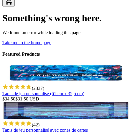
Something's wrong here.
We found an error while loading this page.
Take me to the home page
Featured Products
(
2337
)
Tapis de jeu personnalisé (61 cm x 35,5 cm)
$
34.50
$
31.50
USD
(
42
)
Tapis de jeu personnalisé avec zones de cartes