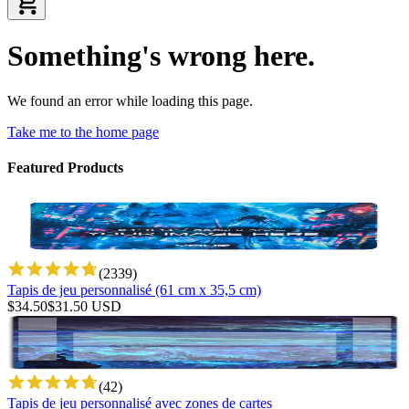
Something's wrong here.
We found an error while loading this page.
Take me to the home page
Featured Products
(
2339
)
Tapis de jeu personnalisé (61 cm x 35,5 cm)
$
34.50
$
31.50
USD
(
42
)
Tapis de jeu personnalisé avec zones de cartes