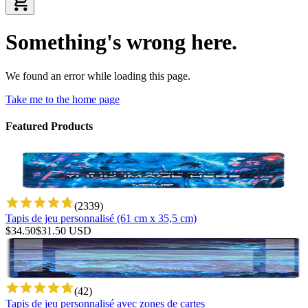
Something's wrong here.
We found an error while loading this page.
Take me to the home page
Featured Products
(
2339
)
Tapis de jeu personnalisé (61 cm x 35,5 cm)
$
34.50
$
31.50
USD
(
42
)
Tapis de jeu personnalisé avec zones de cartes