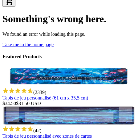
Something's wrong here.
We found an error while loading this page.
Take me to the home page
Featured Products
(
2339
)
Tapis de jeu personnalisé (61 cm x 35,5 cm)
$
34.50
$
31.50
USD
(
42
)
Tapis de jeu personnalisé avec zones de cartes