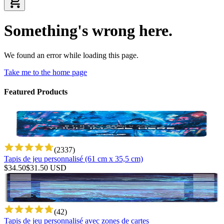
Something's wrong here.
We found an error while loading this page.
Take me to the home page
Featured Products
(
2337
)
Tapis de jeu personnalisé (61 cm x 35,5 cm)
$
34.50
$
31.50
USD
(
42
)
Tapis de jeu personnalisé avec zones de cartes