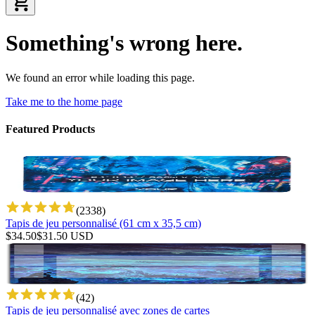
Something's wrong here.
We found an error while loading this page.
Take me to the home page
Featured Products
(
2338
)
Tapis de jeu personnalisé (61 cm x 35,5 cm)
$
34.50
$
31.50
USD
(
42
)
Tapis de jeu personnalisé avec zones de cartes