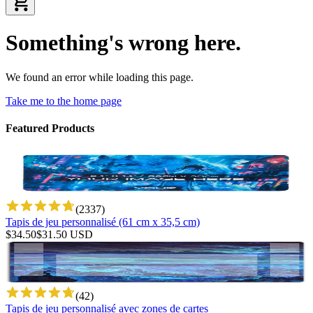
Something's wrong here.
We found an error while loading this page.
Take me to the home page
Featured Products
(
2337
)
Tapis de jeu personnalisé (61 cm x 35,5 cm)
$
34.50
$
31.50
USD
(
42
)
Tapis de jeu personnalisé avec zones de cartes