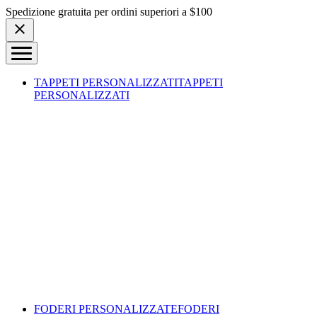
Skip to content
Spedizione gratuita per ordini superiori a $100
TAPPETI PERSONALIZZATI
TAPPETI
PERSONALIZZATI
FODERI PERSONALIZZATE
FODERI