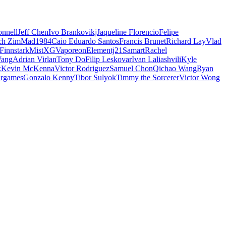
nnell
Jeff Chen
Ivo Brankovikj
Jaqueline Florencio
Felipe
ch Zim
Mad1984
Caio Eduardo Santos
Francis Brunet
Richard Lay
Vlad
Finnstark
MistXG
Vaporeon
Elementj21
Samart
Rachel
Wang
Adrian Virlan
Tony Do
Filip Leskovar
Ivan Laliashvili
Kyle
k
Kevin McKenna
Victor Rodriguez
Samuel Chon
Qichao Wang
Ryan
rgames
Gonzalo Kenny
Tibor Sulyok
Timmy the Sorcerer
Victor Wong