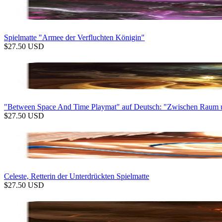
Spielmatte "Armee der Verfluchten Königin"
$
27.50
USD
"Between Space And Time Playmat" auf Deutsch: "Zwischen Raum u
$
27.50
USD
Celeste, Retterin der Unterdrückten Spielmatte
$
27.50
USD