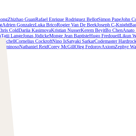
iong
Zhizhao Guan
Rafael Enrique Rodriguez Bellot
Simon Pape
John Co
ng
Adrien Gonzalez
Luka Brico
Rogier Van De Beek
Joseph C-Knight
Ba
hris Cold
Dariia Kasimova
Kristian Nusser
Kerem Beyit
Bo Chen
Anato 
a
Tatii Lange
Jonas Jödicke
Monge Jean Baptiste
Hugo Fredoueil
Likun 
m Schell
Cornelius Cockroft
Nino Is
Satyaki Sarkar
Codemaster Hardroc
 Luminoso
Nathaniel Reid
Corey McGill
Oleg Fedorov
Axiom
Zephyr Wa