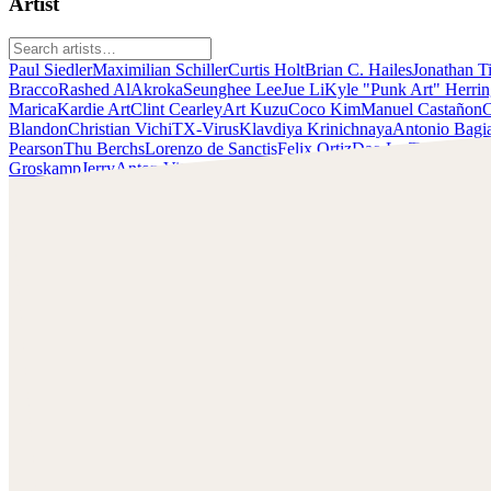
Artist
Paul Siedler
Maximilian Schiller
Curtis Holt
Brian C. Hailes
Jonathan T
Bracco
Rashed AlAkroka
Seunghee Lee
Jue Li
Kyle "Punk Art" Herri
Marica
Kardie Art
Clint Cearley
Art Kuzu
Coco Kim
Manuel Castañon
C
Blandon
Christian Vichi
TX-Virus
Klavdiya Krinichnaya
Antonio Bagi
Pearson
Thu Berchs
Lorenzo de Sanctis
Felix Ortiz
Dao Le Trong
Ingra
Groskamp
Jerry
Anton Vitus
Ferdinand Ladera
Nathaniel Reid
Lighting
Rogier Van De Beek
Schau dir die Arbeiten von Rogier Van De Beek an und
nimm Kontakt mit ihm auf!
Finde Rogier auf:
https://beek-art.artstation.com/
Instagram:
http://www.instagram.com/beekart
Facebook:
http://www.facebook.com/beekart