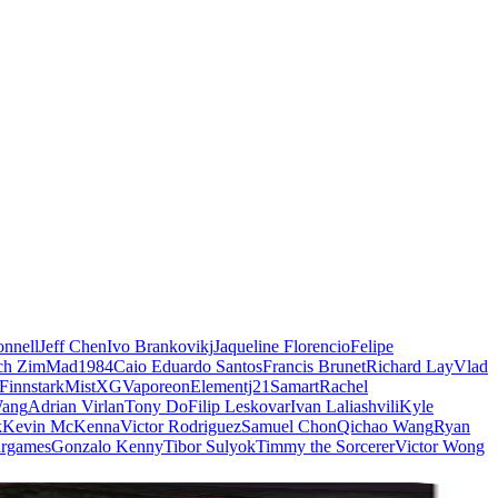
nnell
Jeff Chen
Ivo Brankovikj
Jaqueline Florencio
Felipe
ch Zim
Mad1984
Caio Eduardo Santos
Francis Brunet
Richard Lay
Vlad
Finnstark
MistXG
Vaporeon
Elementj21
Samart
Rachel
Wang
Adrian Virlan
Tony Do
Filip Leskovar
Ivan Laliashvili
Kyle
k
Kevin McKenna
Victor Rodriguez
Samuel Chon
Qichao Wang
Ryan
rgames
Gonzalo Kenny
Tibor Sulyok
Timmy the Sorcerer
Victor Wong