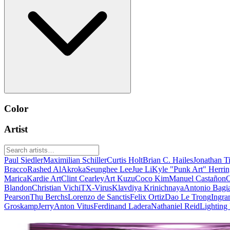
Color
Artist
Paul Siedler
Maximilian Schiller
Curtis Holt
Brian C. Hailes
Jonathan T
Bracco
Rashed AlAkroka
Seunghee Lee
Jue Li
Kyle "Punk Art" Herri
Marica
Kardie Art
Clint Cearley
Art Kuzu
Coco Kim
Manuel Castañon
C
Blandon
Christian Vichi
TX-Virus
Klavdiya Krinichnaya
Antonio Bagi
Pearson
Thu Berchs
Lorenzo de Sanctis
Felix Ortiz
Dao Le Trong
Ingra
Groskamp
Jerry
Anton Vitus
Ferdinand Ladera
Nathaniel Reid
Lighting