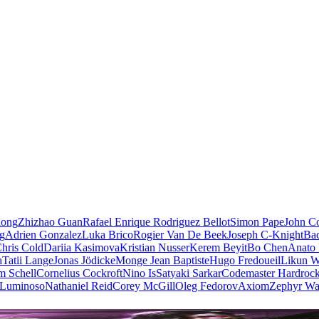
iong
Zhizhao Guan
Rafael Enrique Rodriguez Bellot
Simon Pape
John Co
ng
Adrien Gonzalez
Luka Brico
Rogier Van De Beek
Joseph C-Knight
Ba
hris Cold
Dariia Kasimova
Kristian Nusser
Kerem Beyit
Bo Chen
Anato 
a
Tatii Lange
Jonas Jödicke
Monge Jean Baptiste
Hugo Fredoueil
Likun 
m Schell
Cornelius Cockroft
Nino Is
Satyaki Sarkar
Codemaster Hardroc
 Luminoso
Nathaniel Reid
Corey McGill
Oleg Fedorov
Axiom
Zephyr Wa