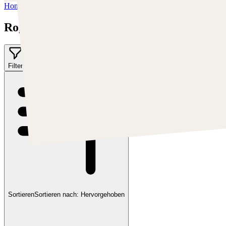
Home
/
Rogier Van De Beek
Rogier Van De Beek
Filter
Sortieren
Sortieren nach:
Hervorgehoben