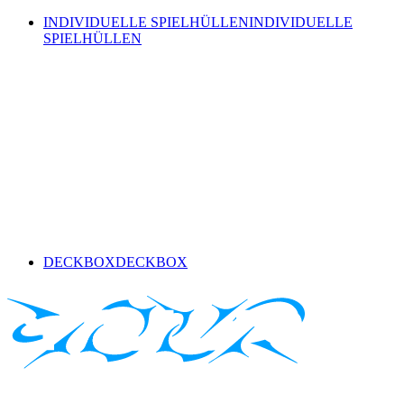
INDIVIDUELLE SPIELHÜLLEN
INDIVIDUELLE
SPIELHÜLLEN
DECKBOX
DECKBOX