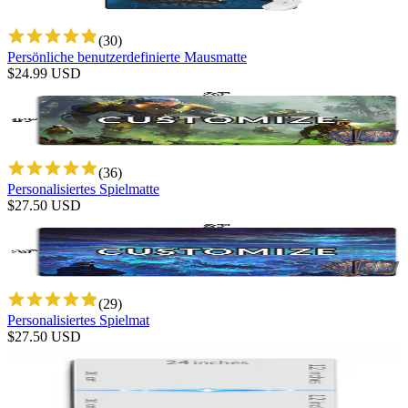
(
30
)
Persönliche benutzerdefinierte Mausmatte
$
24.99
USD
(
36
)
Personalisiertes Spielmatte
$
27.50
USD
(
29
)
Personalisiertes Spielmat
$
27.50
USD