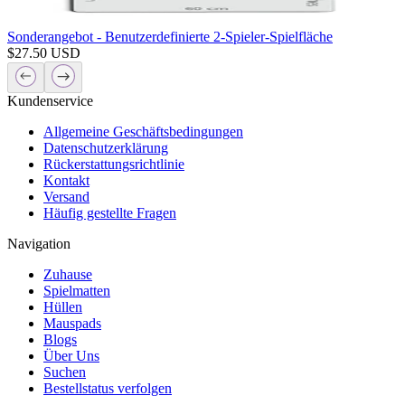
Sonderangebot - Benutzerdefinierte 2-Spieler-Spielfläche
$
27.50
USD
Kundenservice
Allgemeine Geschäftsbedingungen
Datenschutzerklärung
Rückerstattungsrichtlinie
Kontakt
Versand
Häufig gestellte Fragen
Navigation
Zuhause
Spielmatten
Hüllen
Mauspads
Blogs
Über Uns
Suchen
Bestellstatus verfolgen