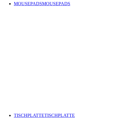
MOUSEPADS
MOUSEPADS
TISCHPLATTE
TISCHPLATTE