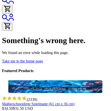
Something's wrong here.
We found an error while loading this page.
Take me to the home page
Featured Products
(
2339
)
Maßgeschneiderte Spielmatte (61 cm x 36 cm)
$
34.50
$
31.50
USD