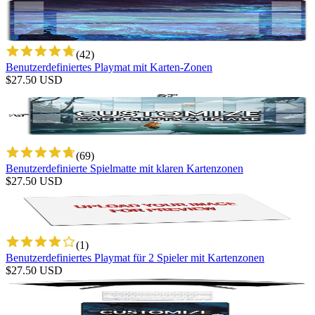
(
42
)
Benutzerdefiniertes Playmat mit Karten-Zonen
$
27.50
USD
(
69
)
Benutzerdefinierte Spielmatte mit klaren Kartenzonen
$
27.50
USD
(
1
)
Benutzerdefiniertes Playmat für 2 Spieler mit Kartenzonen
$
27.50
USD