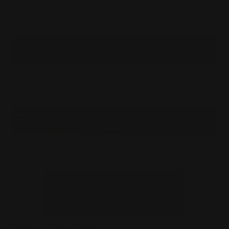
Das Beute- und Raubtier-Spielmat
$
27.50
USD
Unter dem blutigen Mond Spielmatte
$
27.50
USD
Führe Dieses Schwert Spielmatte
$
27.50
USD
Drachen-Lava-Kartenhüllen