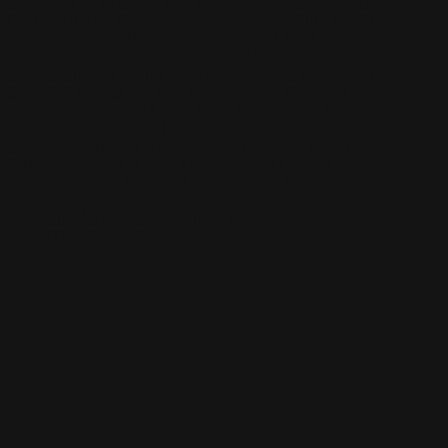
Santos
Francis Brunet
Richard Lay
Vlad Marica
Kardie Art
Clint
Cearley
Art Kuzu
Coco Kim
Manuel Castañon
Chris Cold
Dariia
Kasimova
Kristian Nusser
Kerem Beyit
Bo Chen
Anato
Finnstark
MistXG
Vaporeon
Elementj21
Samart
Rachel
Blandon
Christian Vichi
TX-Virus
Klavdiya Krinichnaya
Antonio
Bagia
Tatii Lange
Jonas Jödicke
Monge Jean Baptiste
Hugo
Fredoueil
Likun Wang
Adrian Virlan
Tony Do
Filip Leskovar
Ivan
Laliashvili
Kyle Pearson
Thu Berchs
Lorenzo de Sanctis
Felix
Ortiz
Dao Le Trong
Ingram Schell
Cornelius Cockroft
Nino Is
Satyaki
Sarkar
Codemaster Hardrock
Kevin McKenna
Victor
Rodriguez
Samuel Chon
Qichao Wang
Ryan Groskamp
Jerry
Anton
Vitus
Ferdinand Ladera
Nathaniel Reid
Lighting Luminoso
Nathaniel
Reid
Corey McGill
Oleg Fedorov
Axiom
Zephyr Wargames
Gonzalo
Kenny
Tibor Sulyok
Timmy the Sorcerer
Victor Wong
Anato Finnstark
Schau dir die Arbeiten von Anato Finnstark an und nimm
Kontakt mit ihm auf!
Finde Finnstark auf:
https://www.patreon.com/anatofinnstark
Instagram: