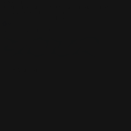
Newsletter
Abonnieren Sie, um als Erster von unseren exklusiven Angeboten
und neuesten Produkten zu erfahren.
Go
support@yourplaymat.com
©
2026
,Your Playmat