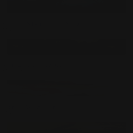
Verborgenes Schwert des Lebens Spielunterlage
$
27.50
USD
Spielmatte "Ende des Königreichs"
$
27.50
USD
Legendäres Avifauna-Spielmatte
$
27.50
USD