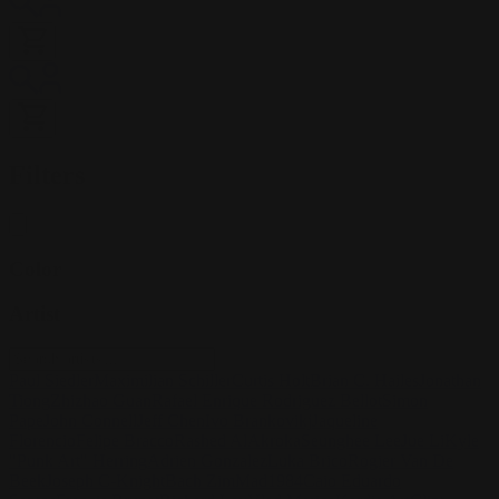
Filters
Color
Artist
Paul Siedler
Maximilian Schiller
Curtis Holt
Brian C. Hailes
Jonathan
Tiong
Zhizhao Guan
Rafael Enrique Rodriguez Bellot
Simon
Pape
John Connell
Jeff Chen
Ivo Brankovikj
Jaqueline
Florencio
Felipe Bracco
Rashed AlAkroka
Seunghee Lee
Jue Li
Kyle
"Punk Art" Herring
Adrien Gonzalez
Luka Brico
Rogier Van De
Beek
Joseph C-Knight
Bach Zim
Mad1984
Caio Eduardo