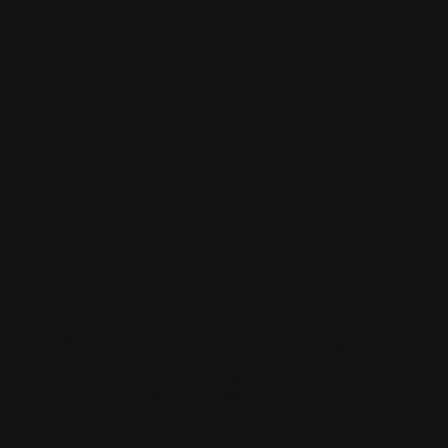
Allgemeine Geschäftsbedingungen
Datenschutzerklärung
Rückerstattungsrichtlinie
Kontakt
Versand
Häufig gestellte Fragen
Navigation
Zuhause
Spielmatten
Hüllen
Mauspads
Blogs
Über Uns
Suchen
Bestellstatus verfolgen
Akzeptierte Zahlungsmethoden
Währung