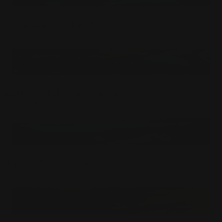
"Die Hexenklinge stehlen" Spielmatte
$
27.50
USD
Strohhut-Wächter des Waldes Spielmatte
$
27.50
USD
Das Elysische Felder Playmat
$
27.50
USD