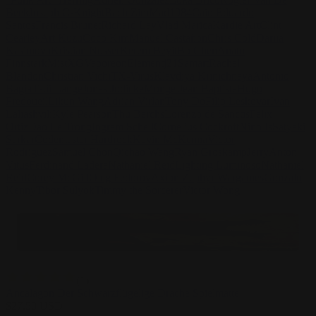
Beek
Joseph C-Knight
Bach Zim
Mad1984
Caio Eduardo
Santos
Francis Brunet
Richard Lay
Vlad Marica
Kardie Art
Clint
Cearley
Art Kuzu
Coco Kim
Manuel Castañon
Chris Cold
Dariia
Kasimova
Kristian Nusser
Kerem Beyit
Bo Chen
Anato
Finnstark
MistXG
Vaporeon
Elementj21
Samart
Rachel
Blandon
Christian Vichi
TX-Virus
Klavdiya Krinichnaya
Antonio
Bagia
Tatii Lange
Jonas Jödicke
Monge Jean Baptiste
Hugo
Fredoueil
Likun Wang
Adrian Virlan
Tony Do
Filip Leskovar
Ivan
Laliashvili
Kyle Pearson
Thu Berchs
Lorenzo de Sanctis
Felix
Ortiz
Dao Le Trong
Ingram Schell
Cornelius Cockroft
Nino Is
Satyaki
Sarkar
Codemaster Hardrock
Kevin McKenna
Victor
Rodriguez
Samuel Chon
Qichao Wang
Ryan Groskamp
Jerry
Anton
Vitus
Ferdinand Ladera
Nathaniel Reid
Lighting Luminoso
Nathaniel
Reid
Corey McGill
Oleg Fedorov
Axiom
Zephyr Wargames
Gonzalo
Kenny
Tibor Sulyok
Timmy the Sorcerer
Victor Wong
(
1
)
Ancalagon Der Schwarzflügelige Drache Spielmatte
$
27.50
USD