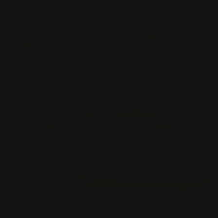
Verstecktes Schwert des Lebens Mauspad
$
24.99
USD
Mauspad von Königreichs Ende
$
24.99
USD
Legendärer Avifauna Mauspad
$
24.99
USD
Mephistopheles Der König Der Hölle Mauspad