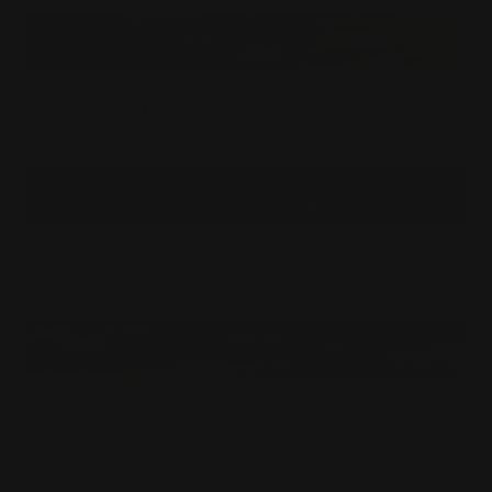
Die Beute und der Jäger Mauspad
$
24.99
USD
Unterm Blutigen Mond Mauspad
$
24.99
USD
Führe Das Schwert Mauspad
$
24.99
USD
Kundenservice