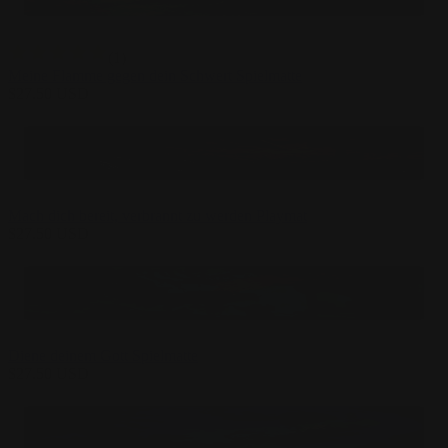
(
1
)
Meine Flamme gegen dein Schwert Spielmatte
$
27.50
USD
Mach dich bereit, verbrannt zu werden Playmat
$
27.50
USD
Diene deinem Gott Spielmatte
$
27.50
USD