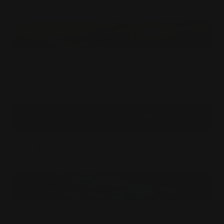
$
24.99
USD
(
1
)
Meine Flamme gegen dein Schwert Mauspad
$
24.99
USD
Bereite dich auf Verbrennungen vor Mauspad
$
24.99
USD
Diene deinem Gott Mauspad