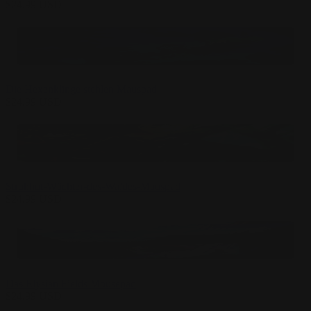
$
24.99
USD
Die Hexenklinge stehlen Mauspad
$
24.99
USD
Strohhut-Wächter-des-Waldes-Mauspad
$
24.99
USD
Das Elysian Fields Mousepad
$
24.99
USD