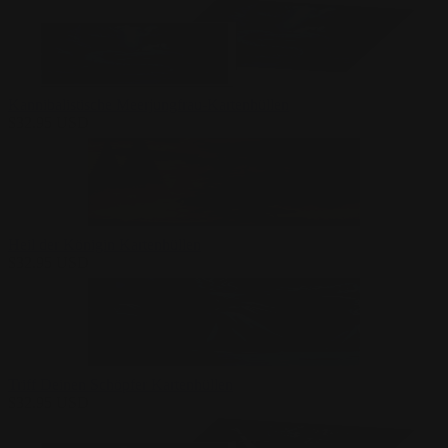
Kannibalistische Meerjungfrau-Kartenhüllen
$
32.95
USD
Heil der Königin Kartenhüllen
$
32.95
USD
Triff Deinen Schöpfer Kartenhüllen
$
32.95
USD