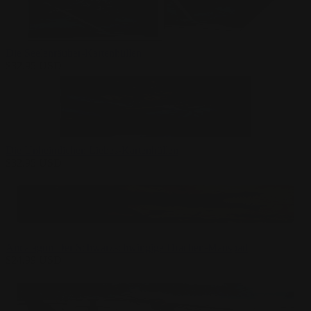
Die Seelenräuber-Kartenhüllen
$
32.95
USD
Die Unheimlichen Liebes-Kartenhüllen
$
32.95
USD
Ancalagon Der Schwarzschwingige Drachen-Mauspad
$
24.99
USD