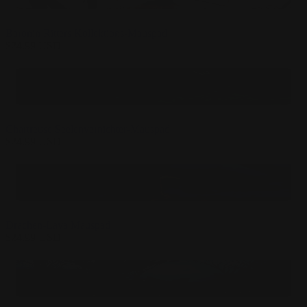
Baronin Ritters Kollektions-Mauspad
$
24.99
USD
Chartreuse Seelenvernichter-Mauspad
$
24.99
USD
Drachen-Lava Mauspad
$
24.99
USD