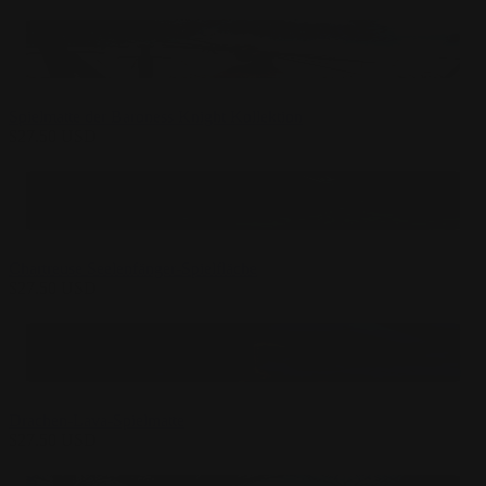
Spielmatte der Baroness Knight Kollektion
$
27.50
USD
Chartreuse Seelenfänger-Spielfläche
$
27.50
USD
Drachen-Lava-Spielmatte
$
27.50
USD