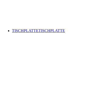
TISCHPLATTE
TISCHPLATTE