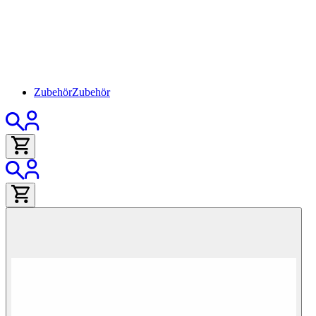
Zubehör
Zubehör