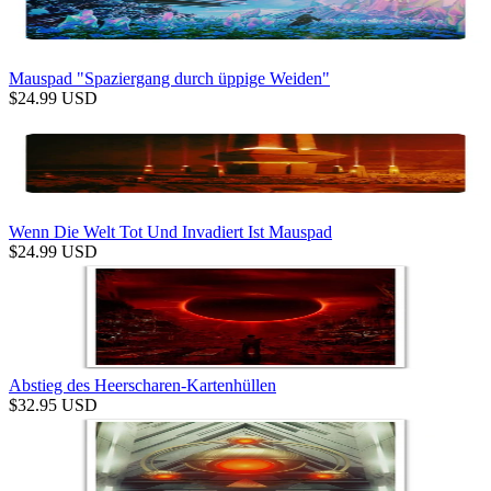
Mauspad "Spaziergang durch üppige Weiden"
$
24.99
USD
Wenn Die Welt Tot Und Invadiert Ist Mauspad
$
24.99
USD
Abstieg des Heerscharen-Kartenhüllen
$
32.95
USD