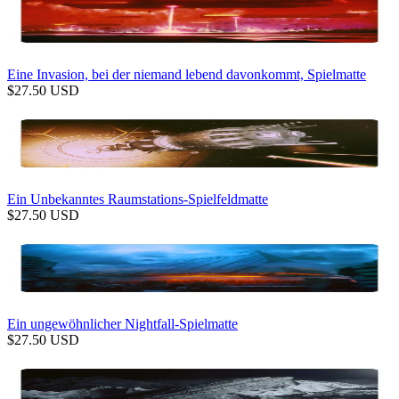
Eine Invasion, bei der niemand lebend davonkommt, Spielmatte
$
27.50
USD
Ein Unbekanntes Raumstations-Spielfeldmatte
$
27.50
USD
Ein ungewöhnlicher Nightfall-Spielmatte
$
27.50
USD