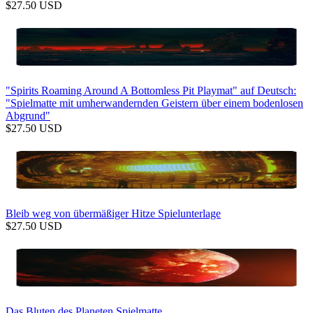
$
27.50
USD
"Spirits Roaming Around A Bottomless Pit Playmat" auf Deutsch:
"Spielmatte mit umherwandernden Geistern über einem bodenlosen
Abgrund"
$
27.50
USD
Bleib weg von übermäßiger Hitze Spielunterlage
$
27.50
USD
Das Bluten des Planeten Spielmatte