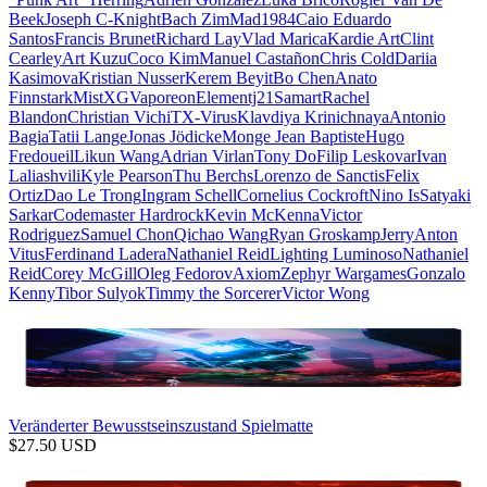
Beek
Joseph C-Knight
Bach Zim
Mad1984
Caio Eduardo
Santos
Francis Brunet
Richard Lay
Vlad Marica
Kardie Art
Clint
Cearley
Art Kuzu
Coco Kim
Manuel Castañon
Chris Cold
Dariia
Kasimova
Kristian Nusser
Kerem Beyit
Bo Chen
Anato
Finnstark
MistXG
Vaporeon
Elementj21
Samart
Rachel
Blandon
Christian Vichi
TX-Virus
Klavdiya Krinichnaya
Antonio
Bagia
Tatii Lange
Jonas Jödicke
Monge Jean Baptiste
Hugo
Fredoueil
Likun Wang
Adrian Virlan
Tony Do
Filip Leskovar
Ivan
Laliashvili
Kyle Pearson
Thu Berchs
Lorenzo de Sanctis
Felix
Ortiz
Dao Le Trong
Ingram Schell
Cornelius Cockroft
Nino Is
Satyaki
Sarkar
Codemaster Hardrock
Kevin McKenna
Victor
Rodriguez
Samuel Chon
Qichao Wang
Ryan Groskamp
Jerry
Anton
Vitus
Ferdinand Ladera
Nathaniel Reid
Lighting Luminoso
Nathaniel
Reid
Corey McGill
Oleg Fedorov
Axiom
Zephyr Wargames
Gonzalo
Kenny
Tibor Sulyok
Timmy the Sorcerer
Victor Wong
Veränderter Bewusstseinszustand Spielmatte
$
27.50
USD