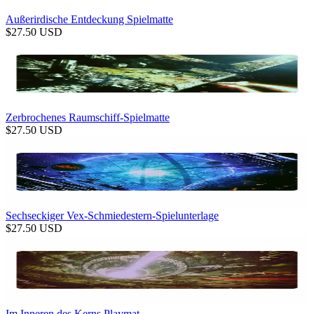
Außerirdische Entdeckung Spielmatte
$
27.50
USD
Zerbrochenes Raumschiff-Spielmatte
$
27.50
USD
Sechseckiger Vex-Schmiedestern-Spielunterlage
$
27.50
USD
Im Inneren des Kerns Playmat