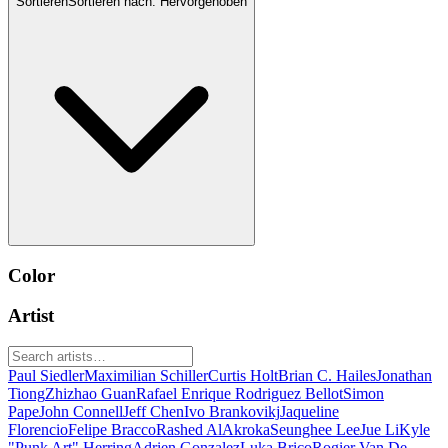
Sortieren
Sortieren nach:
Hervorgehoben
Color
Artist
Paul Siedler
Maximilian Schiller
Curtis Holt
Brian C. Hailes
Jonathan
Tiong
Zhizhao Guan
Rafael Enrique Rodriguez Bellot
Simon
Pape
John Connell
Jeff Chen
Ivo Brankovikj
Jaqueline
Florencio
Felipe Bracco
Rashed AlAkroka
Seunghee Lee
Jue Li
Kyle
"Punk Art" Herring
Adrien Gonzalez
Luka Brico
Rogier Van De