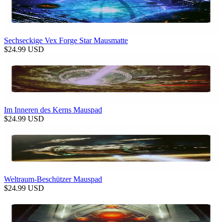
Sechseckige Vex Forge Star Mausmatte
$
24.99
USD
Im Inneren des Kerns Mauspad
$
24.99
USD
Weltraum-Beschützer Mauspad
$
24.99
USD