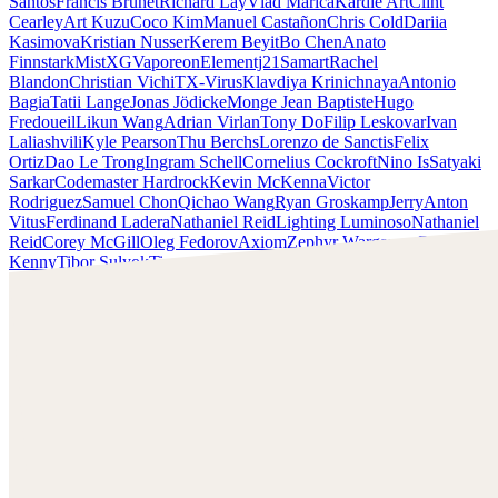
Santos
Francis Brunet
Richard Lay
Vlad Marica
Kardie Art
Clint
Cearley
Art Kuzu
Coco Kim
Manuel Castañon
Chris Cold
Dariia
Kasimova
Kristian Nusser
Kerem Beyit
Bo Chen
Anato
Finnstark
MistXG
Vaporeon
Elementj21
Samart
Rachel
Blandon
Christian Vichi
TX-Virus
Klavdiya Krinichnaya
Antonio
Bagia
Tatii Lange
Jonas Jödicke
Monge Jean Baptiste
Hugo
Fredoueil
Likun Wang
Adrian Virlan
Tony Do
Filip Leskovar
Ivan
Laliashvili
Kyle Pearson
Thu Berchs
Lorenzo de Sanctis
Felix
Ortiz
Dao Le Trong
Ingram Schell
Cornelius Cockroft
Nino Is
Satyaki
Sarkar
Codemaster Hardrock
Kevin McKenna
Victor
Rodriguez
Samuel Chon
Qichao Wang
Ryan Groskamp
Jerry
Anton
Vitus
Ferdinand Ladera
Nathaniel Reid
Lighting Luminoso
Nathaniel
Reid
Corey McGill
Oleg Fedorov
Axiom
Zephyr Wargames
Gonzalo
Kenny
Tibor Sulyok
Timmy the Sorcerer
Victor Wong
Elementj21
Schau dir die Arbeiten von Elementj21 an und nimm
Kontakt mit ihm auf!
Finde Elementj21 bei:
https://www.elementj21.com/
Instagram: