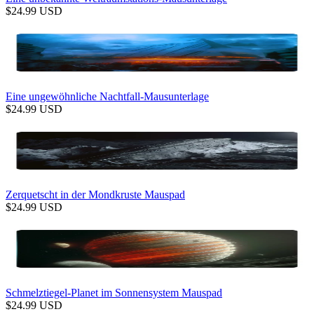
$
24.99
USD
Eine ungewöhnliche Nachtfall-Mausunterlage
$
24.99
USD
Zerquetscht in der Mondkruste Mauspad
$
24.99
USD
Schmelztiegel-Planet im Sonnensystem Mauspad
$
24.99
USD