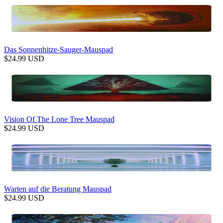
Das Sonnenhitze-Sauger-Mauspad
$
24.99
USD
Vision Of The Lone Tree Mauspad
$
24.99
USD
Warten auf die Beratung Mauspad
$
24.99
USD