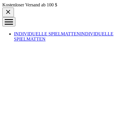
Skip to content
Kostenloser Versand ab 100 $
INDIVIDUELLE SPIELMATTEN
INDIVIDUELLE
SPIELMATTEN