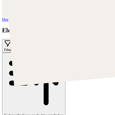
https://www.instagram.com/elementj21/
Facebook:
https://www.facebook.com/ELEMENTJ21
Home
/
Elementj21
Elementj21
Filter