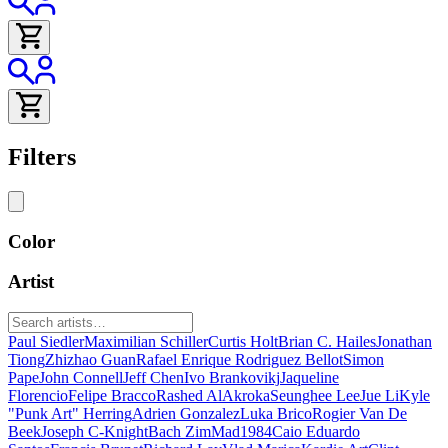
Filters
Color
Artist
Paul Siedler
Maximilian Schiller
Curtis Holt
Brian C. Hailes
Jonathan
Tiong
Zhizhao Guan
Rafael Enrique Rodriguez Bellot
Simon
Pape
John Connell
Jeff Chen
Ivo Brankovikj
Jaqueline
Florencio
Felipe Bracco
Rashed AlAkroka
Seunghee Lee
Jue Li
Kyle
"Punk Art" Herring
Adrien Gonzalez
Luka Brico
Rogier Van De
Beek
Joseph C-Knight
Bach Zim
Mad1984
Caio Eduardo