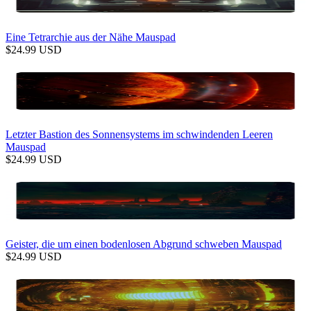
Eine Tetrarchie aus der Nähe Mauspad
$
24.99
USD
Letzter Bastion des Sonnensystems im schwindenden Leeren
Mauspad
$
24.99
USD
Geister, die um einen bodenlosen Abgrund schweben Mauspad
$
24.99
USD