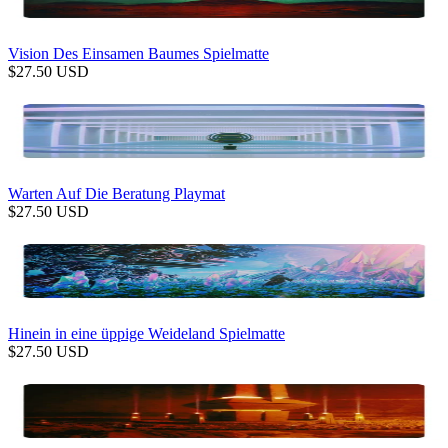
Vision Des Einsamen Baumes Spielmatte
$
27.50
USD
Warten Auf Die Beratung Playmat
$
27.50
USD
Hinein in eine üppige Weideland Spielmatte
$
27.50
USD