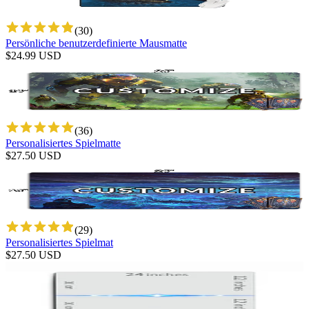
(
30
)
Persönliche benutzerdefinierte Mausmatte
$
24.99
USD
(
36
)
Personalisiertes Spielmatte
$
27.50
USD
(
29
)
Personalisiertes Spielmat
$
27.50
USD